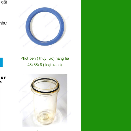
 gặt
 như
Phốt ben ( thủy lực) nâng hạ
48x58x6 ( loại xanh)