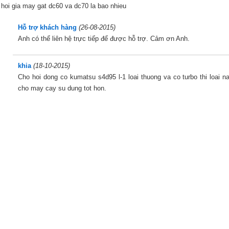
hoi gia may gat dc60 va dc70 la bao nhieu
Hỗ trợ khách hàng
(26-08-2015)
Anh có thể liên hệ trực tiếp để được hỗ trợ. Cảm ơn Anh.
khia
(18-10-2015)
Cho hoi dong co kumatsu s4d95 l-1 loai thuong va co turbo thi loai n
cho may cay su dung tot hon.