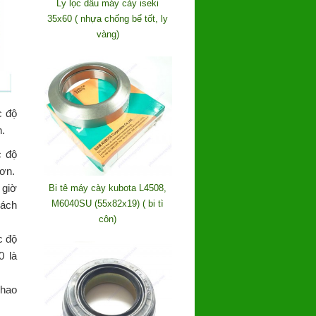
Ly lọc dầu máy cày iseki
35x60 ( nhựa chống bể tốt, ly
vàng)
c độ
h.
c độ
hơn.
 giờ
Bi tê máy cày kubota L4508,
M6040SU (55x82x19) ( bi tì
cách
côn)
c độ
0 là
 hao