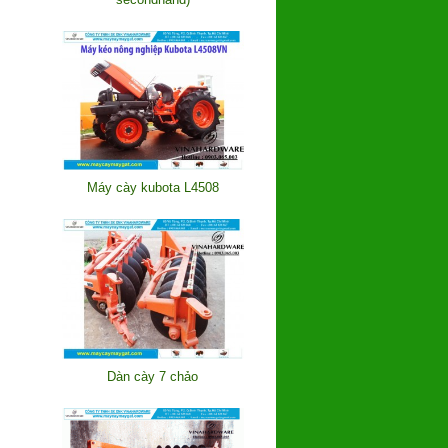
Máy cày kubota L4508
Dàn cày 7 chảo