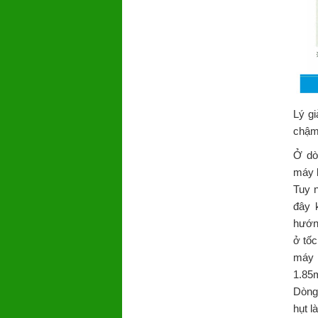
Lý gi
chậm,
Ở dò
máy l
Tuy n
đây 
hướng
ở tốc
máy 
1.85m
Dòng
hụt l