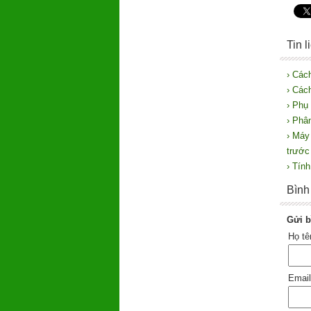
Tin 
› Các
› Các
› Phụ
› Phâ
› Máy
trước 
› Tín
Bình
Gửi b
Họ t
Emai