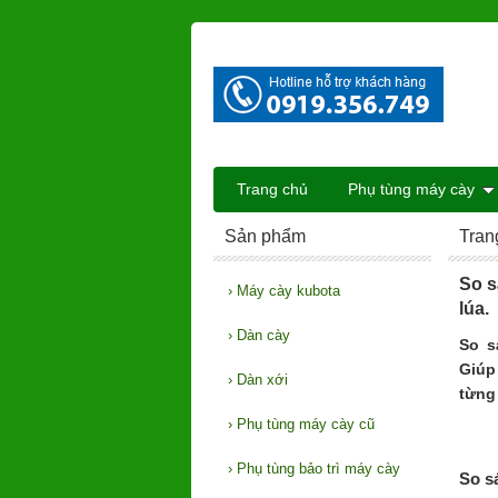
Trang chủ
Phụ tùng máy cày
Sản phẩm
Tran
So s
›
Máy cày kubota
lúa.
›
Dàn cày
So s
Giúp
›
Dàn xới
từng
›
Phụ tùng máy cày cũ
›
Phụ tùng bảo trì máy cày
So s