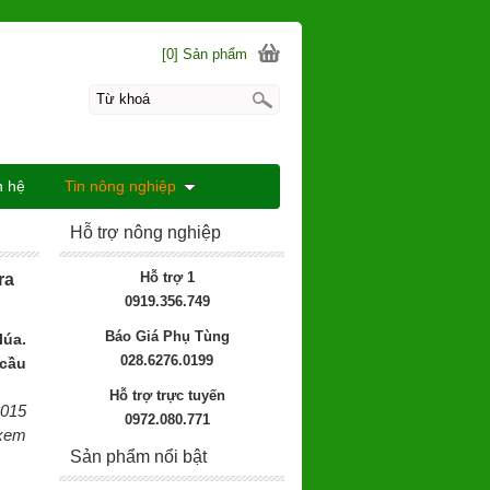
[0] Sản phẩm
n hệ
Tin nông nghiệp
Hỗ trợ nông nghiệp
Hỗ trợ 1
ra
0919.356.749
Báo Giá Phụ Tùng
lúa.
028.6276.0199
 cầu
Hỗ trợ trực tuyến
2015
0972.080.771
 xem
Sản phẩm nổi bật
.