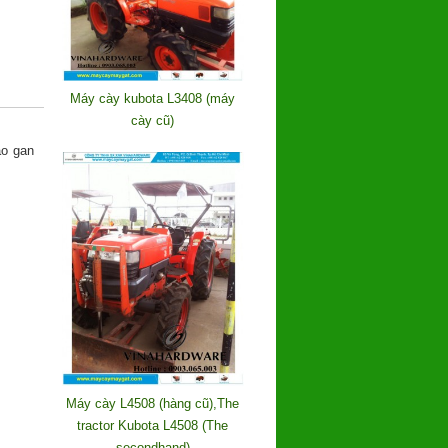
Máy cày kubota L3408 (máy
cày cũ)
ao gan
Máy cày L4508 (hàng cũ),The
tractor Kubota L4508 (The
secondhand)