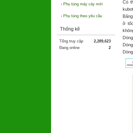
Có t
›
Phụ tùng máy cày mới
kubo
›
Phụ tùng theo yêu cầu
Bảng 
ở tố
Thống kê
không
Dòng
Tổng truy cập
2,289,623
Dòng
Đang online
2
Dòng