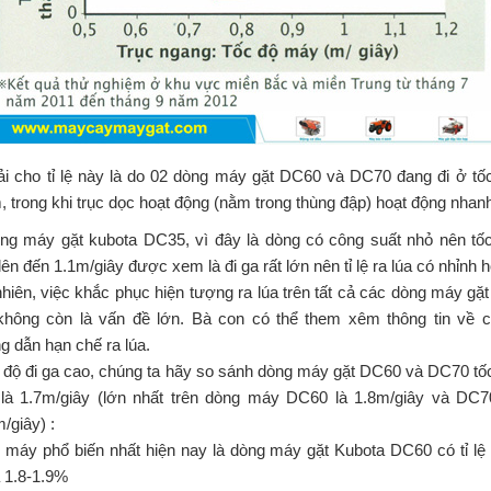
ải cho tỉ lệ này là do 02 dòng máy gặt DC60 và DC70 đang đi ở tố
 trong khi trục dọc hoạt động (nằm trong thùng đập) hoạt động nhan
ng máy gặt kubota DC35, vì đây là dòng có công suất nhỏ nên tố
ên đến 1.1m/giây được xem là đi ga rất lớn nên tỉ lệ ra lúa có nhỉnh 
hiên, việc khắc phục hiện tượng ra lúa trên tất cả các dòng máy gặt
không còn là vấn đề lớn. Bà con có thể them xêm thông tin về 
 dẫn hạn chế ra lúa.
 độ đi ga cao, chúng ta hãy so sánh dòng máy gặt DC60 và DC70 tố
là 1.7m/giây (lớn nhất trên dòng máy DC60 là 1.8m/giây và DC7
/giây) :
 máy phổ biến nhất hiện nay là dòng máy gặt Kubota DC60 có tỉ lệ
à 1.8-1.9%