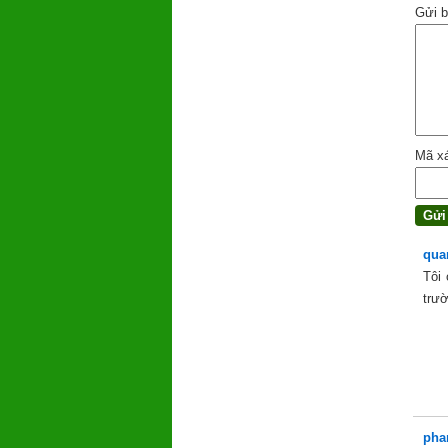
Gửi b
Mã x
qua
Tôi 
trườ
pha