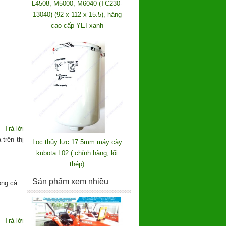
L4508, M5000, M6040 (TC230-
13040) (92 x 112 x 15.5), hàng
cao cấp YEI xanh
Trả lời
trên thị
Loc thủy lực 17.5mm máy cày
kubota L02 ( chính hãng, lõi
thép)
Sản phẩm xem nhiều
ong cả
Trả lời