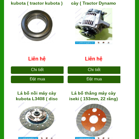
kubota ( tractor kubota )
cày ( Tractor Dynamo
parts )
Liên hệ
Liên hệ
Chi tiết
Chi tiết
Đặt mua
Đặt mua
Lá bố nồi máy cày
Lá bố thắng máy cày
kubota L3408 ( disc
iseki ( 153mm, 22 răng)
clutch for tractor)