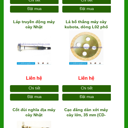
Chi tiết
Chi tiết
Đặt mua
Đặt mua
Láp truyền động máy
Lá bố thắng máy cày
cày Nhật
kubota, dòng L02 phổ
thông
Liên hệ
Liên hệ
Chi tiết
Chi tiết
Đặt mua
Đặt mua
Cốt đùi nghĩa địa máy
Cạc đăng dàn xới máy
cày Nhật
cày lớn, 35 mm (CD-
35800)