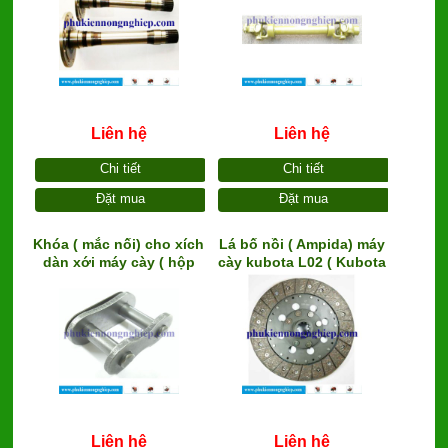
Liên hệ
Liên hệ
Chi tiết
Chi tiết
Đặt mua
Đặt mua
Khóa ( mắc nối) cho xích
Lá bố nồi ( Ampida) máy
dàn xới máy cày ( hộp
cày kubota L02 ( Kubota
truyền xích) D80
L02, Iseki, Yanmar, Hino,
Mitsubishi)
Liên hệ
Liên hệ