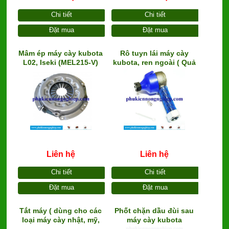
Chi tiết
Chi tiết
Đặt mua
Đặt mua
Mâm ép máy cày kubota
Rô tuyn lái máy cày
L02, Iseki (MEL215-V)
kubota, ren ngoài ( Quả
táo, khớp lái)
Liên hệ
Liên hệ
Chi tiết
Chi tiết
Đặt mua
Đặt mua
Tắt máy ( dùng cho các
Phốt chặn dầu đùi sau
loại máy cày nhật, mỹ,
máy cày kubota