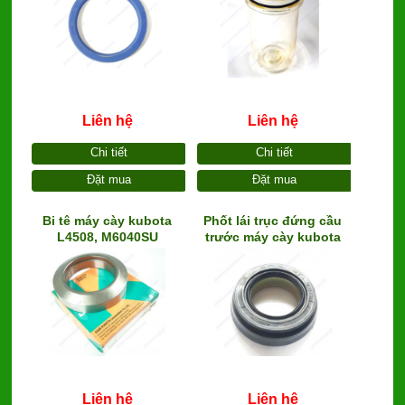
Liên hệ
Liên hệ
Chi tiết
Chi tiết
Đặt mua
Đặt mua
Bi tê máy cày kubota
Phốt lái trục đứng cầu
L4508, M6040SU
trước máy cày kubota
(55x82x19) ( bi tì côn)
L1802, L2602 (40x62x20,
AZ8603P)
Liên hệ
Liên hệ