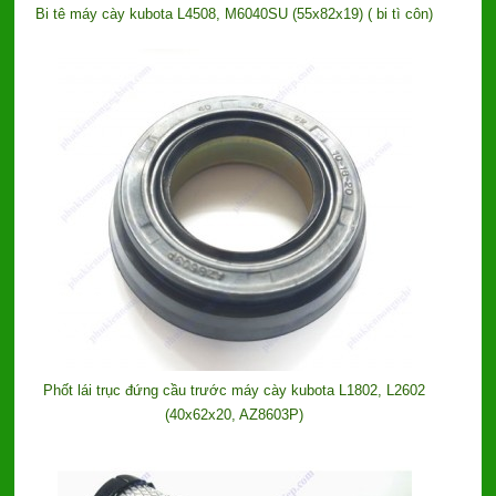
Bi tê máy cày kubota L4508, M6040SU (55x82x19) ( bi tì côn)
Phốt lái trục đứng cầu trước máy cày kubota L1802, L2602
(40x62x20, AZ8603P)