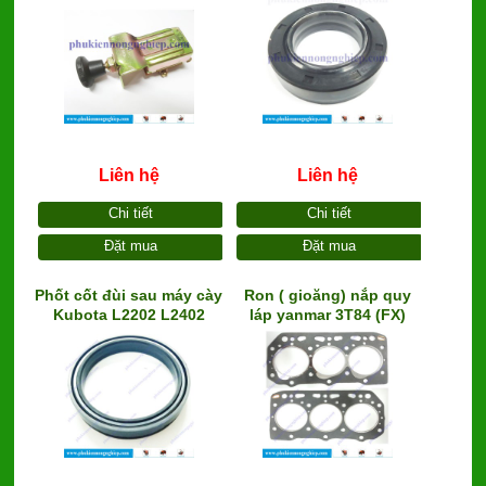
liên xô)
M6040SU
Liên hệ
Liên hệ
Chi tiết
Chi tiết
Đặt mua
Đặt mua
Phốt cốt đùi sau máy cày
Ron ( gioăng) nắp quy
Kubota L2202 L2402
láp yanmar 3T84 (FX)
L3202