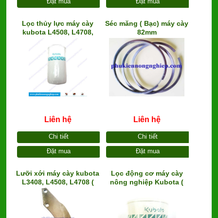
Đặt mua
Đặt mua
Lọc thủy lực máy cày
Séc măng ( Bạc) máy cày
kubota L4508, L4708,
82mm
M6040, M9540
Liên hệ
Liên hệ
Chi tiết
Chi tiết
Đặt mua
Đặt mua
Lưỡi xới máy cày kubota
Lọc động cơ máy cày
L3408, L4508, L4708 (
nông nghiệp Kubota (
dàn xới đời mới)
Dùng chung cho Iseki,
yanmar, Shibaura, Hino,
Mitsubishi)