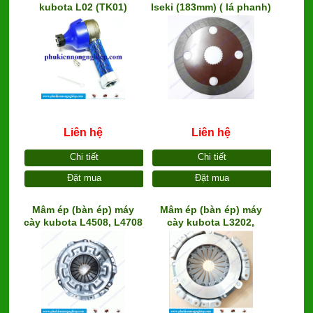
kubota L02 (TK01)
Iseki (183mm) ( lá phanh)
L2202,L2402
Liên hệ
Liên hệ
Chi tiết
Chi tiết
Đặt mua
Đặt mua
Mâm ép (bàn ép) máy
Mâm ép (bàn ép) máy
cày kubota L4508, L4708
cày kubota L3202,
L3602, L4202