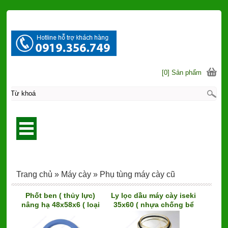
[0] Sản phẩm
Trang chủ
»
Máy cày
»
Phụ tùng máy cày cũ
Phốt ben ( thủy lực)
Ly lọc dầu máy cày iseki
nâng hạ 48x58x6 ( loại
35x60 ( nhựa chống bể
xanh)
tốt, ly vàng)