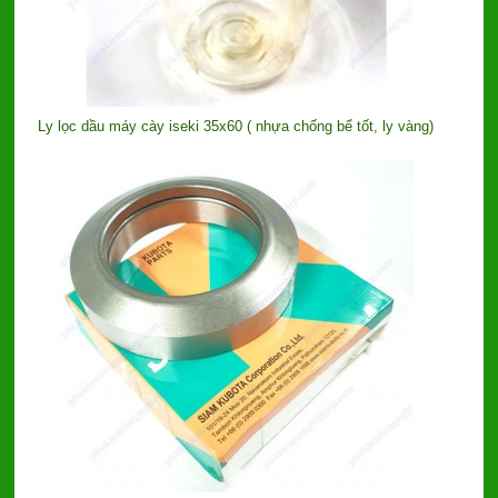
Ly lọc dầu máy cày iseki 35x60 ( nhựa chống bể tốt, ly vàng)