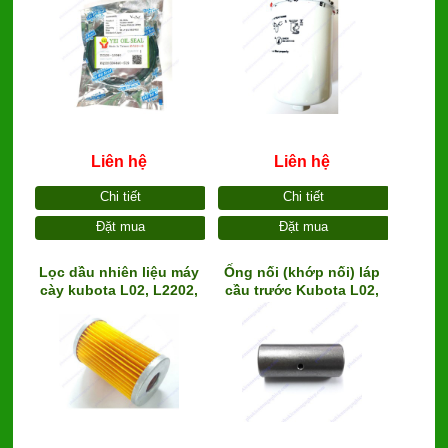
M6040 (TC230-13040) (92
chính hãng, lõi thép)
x 112 x 15.5), hàng cao
cấp YEI xanh
Liên hệ
Liên hệ
Chi tiết
Chi tiết
Đặt mua
Đặt mua
Lọc dầu nhiên liệu máy
Ống nối (khớp nối) láp
cày kubota L02, L2202,
cầu trước Kubota L02,
L2402
L3408, L4508 (
14Rx65x20)