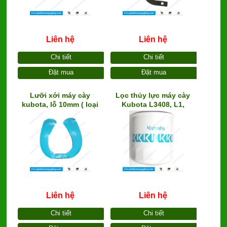
Liên hệ
Liên hệ
Chi tiết
Chi tiết
Đặt mua
Đặt mua
Lưỡi xới máy cày
Lọc thủy lực máy cày
kubota, lỗ 10mm ( loại
Kubota L3408, L1,
tốt)
GL,Yanmar, Mitsubishi
Liên hệ
Liên hệ
Chi tiết
Chi tiết