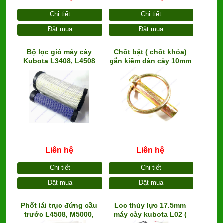
Chi tiết
Chi tiết
Đặt mua
Đặt mua
Bộ lọc gió máy cày
Chốt bật ( chốt khóa)
Kubota L3408, L4508
gắn kiếm dàn cày 10mm
(TA040-93230) (TA040-
(nhập khẩu)
9322-0) (65x105x270)
Liên hệ
Liên hệ
Chi tiết
Chi tiết
Đặt mua
Đặt mua
Phốt lái trục đứng cầu
Loc thủy lực 17.5mm
trước L4508, M5000,
máy cày kubota L02 (