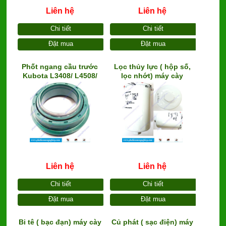
Liên hệ
Liên hệ
Chi tiết
Chi tiết
Đặt mua
Đặt mua
Phốt ngang cầu trước
Lọc thủy lực ( hộp số,
Kubota L3408/ L4508/
lọc nhớt) máy cày
M5000
kubota, đời L02 ( Lõi kim
loại, chính hãng)
Liên hệ
Liên hệ
Chi tiết
Chi tiết
Đặt mua
Đặt mua
Bi tê ( bạc đạn) máy cày
Củ phát ( sạc điện) máy