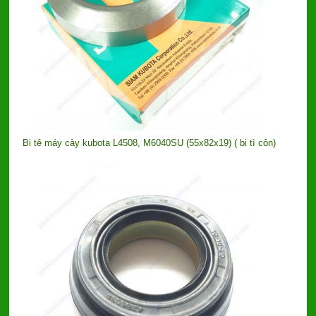
Bi tê máy cày kubota L4508, M6040SU (55x82x19) ( bi tì côn)