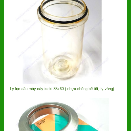
Ly lọc dầu máy cày iseki 35x60 ( nhựa chống bể tốt, ly vàng)