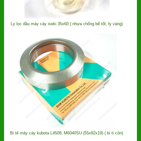
Ly lọc dầu máy cày iseki 35x60 ( nhựa chống bể tốt, ly vàng)
Bi tê máy cày kubota L4508, M6040SU (55x82x19) ( bi tì côn)