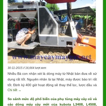
30-11-2015 // 16,664 lượt xem
Nhiều Bà con nhận xét là dòng máy từ Nhật bản đưa về sử
dụng rất tốt. Nguyên nhân là tại Nhật, máy được bảo trì rất
tốt. Định kỳ 400 giờ hoạt động sẽ thay thế lọc, lược dầu và
Chi tiết →
nhớt động cơ, nhớt thủy lực.
So sánh mức độ phổ biến của phụ tùng máy cày cũ và
các dòng máy cày mới của kubota L3408, L4508,