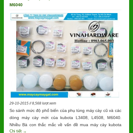
M6040
29-10-2015 // 8,568 lượt xem
So sánh mức độ phổ biến của phụ tùng máy cày cũ và các
dòng máy cày mới của kubota L3408, L4508, M6040.
Nhiều Bà con thắc mắc về vấn đề mua máy cày kubota
Chi tiết →
L4508 cũ của Thái thì phụ tùng có để thay thế hay không.