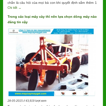
chắn là câu hỏi của mọi bà con khi quyết định sắm thêm 1
Chi tiết →
gia tài lớn để giảm sức lao động, tăng năng suất.
Trong các loại máy cày thì nên lựa chọn dòng máy nào
đáng tin cậy
28-05-2015 // 43,919 lượt xem