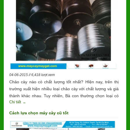
04-06-2015 // 6,418 lượt xem
Chảo cày nào có chất lượng tốt nhất? HIện nay, trên thị
trường xuất hiện nhiều loại chảo cày với chất lượng và giá
thành khác nhau. Tuy nhiên, Bà con thường chọn loại có
Chi tiết →
giá thành rẻ mà không quan tâm nhiều đến chất lượng.
Cách lựa chọn máy cày cũ tốt