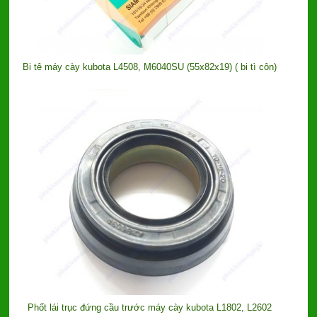
Bi tê máy cày kubota L4508, M6040SU (55x82x19) ( bi tì côn)
Phốt lái trục đứng cầu trước máy cày kubota L1802, L2602