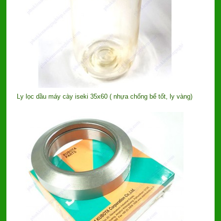
Ly lọc dầu máy cày iseki 35x60 ( nhựa chống bể tốt, ly vàng)