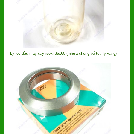
Ly lọc dầu máy cày iseki 35x60 ( nhựa chống bể tốt, ly vàng)