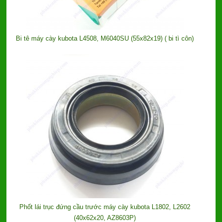
Bi tê máy cày kubota L4508, M6040SU (55x82x19) ( bi tì côn)
Phốt lái trục đứng cầu trước máy cày kubota L1802, L2602
(40x62x20, AZ8603P)