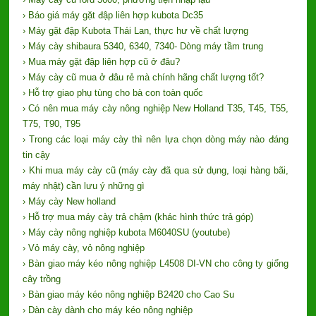
› Báo giá máy gặt đập liên hợp kubota Dc35
› Máy gặt đập Kubota Thái Lan, thực hư về chất lượng
› Máy cày shibaura 5340, 6340, 7340- Dòng máy tầm trung
› Mua máy gặt đập liên hợp cũ ở đâu?
› Máy cày cũ mua ở đâu rẻ mà chính hãng chất lượng tốt?
› Hỗ trợ giao phụ tùng cho bà con toàn quốc
› Có nên mua máy cày nông nghiệp New Holland T35, T45, T55,
T75, T90, T95
› Trong các loại máy cày thì nên lựa chọn dòng máy nào đáng
tin cậy
› Khi mua máy cày cũ (máy cày đã qua sử dụng, loại hàng bãi,
máy nhật) cần lưu ý những gì
› Máy cày New holland
› Hỗ trợ mua máy cày trả chậm (khác hình thức trả góp)
› Máy cày nông nghiệp kubota M6040SU (youtube)
› Vỏ máy cày, vỏ nông nghiệp
› Bàn giao máy kéo nông nghiệp L4508 DI-VN cho công ty giống
cây trồng
› Bàn giao máy kéo nông nghiệp B2420 cho Cao Su
› Dàn cày dành cho máy kéo nông nghiệp