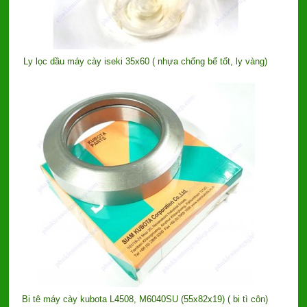
Ly lọc dầu máy cày iseki 35x60 ( nhựa chống bể tốt, ly vàng)
Bi tê máy cày kubota L4508, M6040SU (55x82x19) ( bi tì côn)