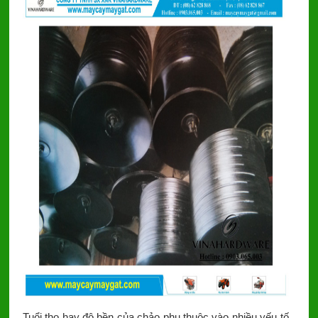
Tuổi thọ hay độ bền của chảo phụ thuộc vào nhiều yếu tố