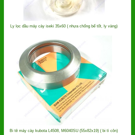
Ly lọc dầu máy cày iseki 35x60 ( nhựa chống bể tốt, ly vàng)
Bi tê máy cày kubota L4508, M6040SU (55x82x19) ( bi tì côn)