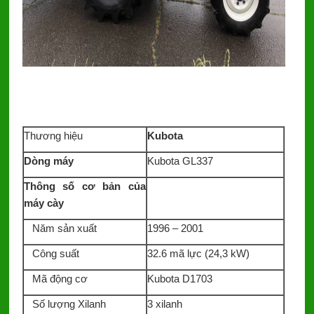
Thương hiệu
Kubota
Dòng máy
Kubota GL337
Thông số cơ bản của
máy cày
Năm sản xuất
1996 – 2001
Công suất
32.6 mã lực (24,3 kW)
Mã động cơ
Kubota D1703
Số lượng Xilanh
3 xilanh