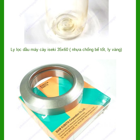
Ly lọc dầu máy cày iseki 35x60 ( nhựa chống bể tốt, ly vàng)