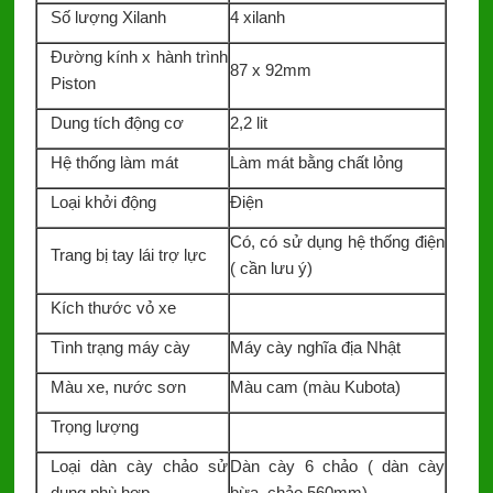
Số lượng Xilanh
4 xilanh
Đường kính x hành trình
87 x 92mm
Piston
Dung tích động cơ
2,2 lit
Hệ thống làm mát
Làm mát bằng chất lỏng
Loại khởi động
Điện
Có, có sử dụng hệ thống điện
Trang bị tay lái trợ lực
( cần lưu ý)
Kích thước vỏ xe
Tình trạng máy cày
Máy cày nghĩa địa Nhật
Màu xe, nước sơn
Màu cam (màu Kubota)
Trọng lượng
Loại dàn cày chảo sử
Dàn cày 6 chảo ( dàn cày
dụng phù hợp
bừa, chảo 560mm)