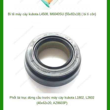
Bi tê máy cày kubota L4508, M6040SU (55x82x19) ( bi tì côn)
Phốt lái trục đứng cầu trước máy cày kubota L1802, L2602
(40x62x20, AZ8603P)